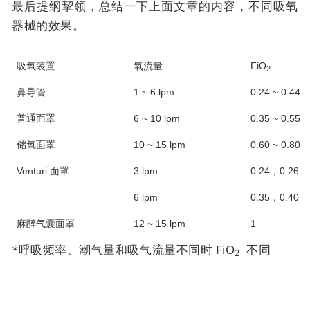
最后提纲挈领，总结一下上面文章的内容，不同吸氧
器械的效果。
吸氧装置
氧流量
FiO
2
鼻导管
1 ~ 6 lpm
0.24 ~ 0.44*
普通面罩
6 ~ 10 lpm
0.35 ~ 0.55*
储氧面罩
10 ~ 15 lpm
0.60 ~ 0.80*
Venturi 面罩
3 lpm
0.24，0.26，0
6 lpm
0.35，0.40，0
麻醉气囊面罩
12 ~ 15 lpm
1
*呼吸频率、潮气量和吸气流量不同时 FiO
不同
2