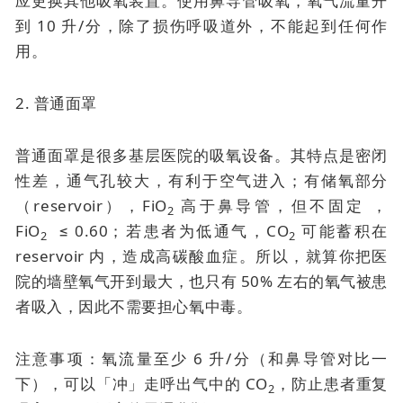
应更换其他吸氧装置。使用鼻导管吸氧，氧气流量开
到 10 升/分，除了损伤呼吸道外，不能起到任何作
用。
2. 普通面罩
普通面罩是很多基层医院的吸氧设备。其特点是密闭
性差，通气孔较大，有利于空气进入；有储氧部分
（reservoir），FiO
高于鼻导管，但不固定 ，
2
FiO
≤ 0.60；若患者为低通气，CO
可能蓄积在
2
2
reservoir 内，造成高碳酸血症。所以，就算你把医
院的墙壁氧气开到最大，也只有 50% 左右的氧气被患
者吸入，因此不需要担心氧中毒。
注意事项：氧流量至少 6 升/分（和鼻导管对比一
下），可以「冲」走呼出气中的 CO
，防止患者重复
2