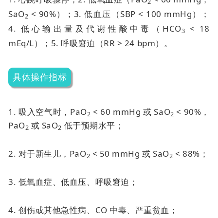
2
SaO
< 90%）；
3. 低血压（SBP < 100 mmHg）；
2
4. 低心输出量及代谢性酸中毒（HCO
< 18
3
mEq/L）；
5. 呼吸窘迫（RR > 24 bpm）。
具体操作指标
1. 吸入空气时，PaO
< 60 mmHg 或 SaO
< 90%，
2
2
PaO
或 SaO
低于预期水平；
2
2
2. 对于新生儿，PaO
< 50 mmHg 或 SaO
< 88%；
2
2
3. 低氧血症、低血压、呼吸窘迫；
4. 创伤或其他急性病、CO 中毒、严重贫血；